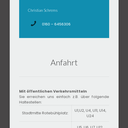
Christian Schrems
0160 – 6456306
Anfahrt
Mit öffentlichen Verkehrsmitteln
Sie erreichen uns einfach z.B. über folgende
Haltestellen:
U1,U2, U4, U11, U14,
Stadtmitte Rotebühlplatz:
U24
U5, U6, U7, U12,