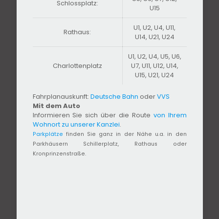
Schlossplatz:
U15
U1, U2, U4, U11,
Rathaus:
U14, U21, U24
U1, U2, U4, U5, U6,
Charlottenplatz
U7, U11, U12, U14,
U15, U21, U24
Fahrplanauskunft:
Deutsche Bahn
oder
VVS
Mit dem Auto
Informieren Sie sich über die Route
von Ihrem
Wohnort zu unserer Kanzlei
.
Parkplätze
finden Sie ganz in der Nähe u.a. in den
Parkhäusern Schillerplatz, Rathaus oder
Kronprinzenstraße.