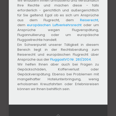
Wir erläutern Ihnen umfassend und verständlich
Ihre Rechte und machen diese - falls
erforderlich - gerichtlich und außergerichtlich
für Sie geltend. Egal ob es sich um Ansprüche
aus dem Flugrecht, dem
Reiserecht
,
dem
europäischen Luftverkehrsrecht
oder um
Ansprüche wegen Flugverspätung,
Flugannullierung oder um europäische
Fluggastrechte handelt.
Ein Schwerpunkt unserer Tätigkeit in diesem
Bereich liegt in der Rechtsberatung zum
Reiserecht und europäischen Flugrecht über
Ansprüche aus der
FluggastVO Nr. 261/2004
.
Wir helfen Ihnen aber auch bei Fragen zu
Gepäckschäden, Kofferverlust oder
Gepäckverspätung. Ebenso bei Problemen mit
mangelhafter Hotelunterbringung, wenig
erholsamen Kreuzfahrten oder Erlebnisreisen
können wir Ihnen behilflich sein.