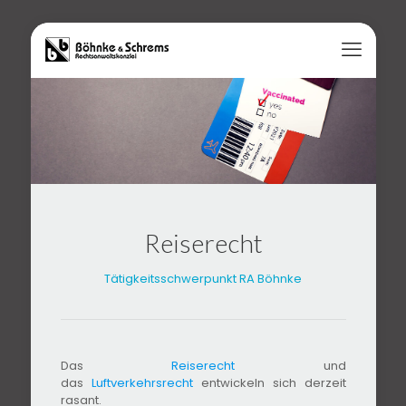
Reiserecht
Tätigkeitsschwerpunkt RA Böhnke
Das
Reiserecht
und
das
Luftverkehrsrecht
entwickeln sich derzeit
rasant.