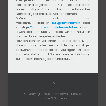
Weitgehend unbekannt ist, dass auch
Heilbehandlungskosten, z.B. Besuchskosten
naher Angehöriger bei medizinischer
Notwendigkeit erstattet werden können.
Sofern sich an
Verkehrsunfallsachen
Bußgeldverfahren
oder
sonstige
Ordnungswidrigkeitenverfahren
anschl
ießen, beraten und vertreten wir Sie natürlich
auch in diesen Angelegenheiten.
Letztlich können wir Ihnen auch bei einer MPU-
Untersuchung oder bei der Erfüllung sonstiger
straßenverkehrsrechtlicher Auflagen hilfreich
zur Seite stehen und Sie mit unserer Erfahrung
auf diesem Rechtsgebiet unterstützen.
© Copyright 2018 Rechtsawaltskanzlei
Böhnke & Schrems