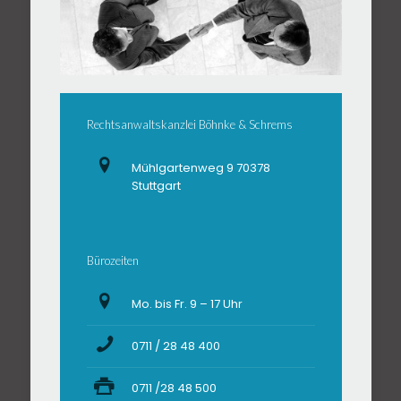
Rechtsanwaltskanzlei Böhnke & Schrems
Mühlgartenweg 9 70378
Stuttgart
Bürozeiten
Mo. bis Fr. 9 – 17 Uhr
0711 / 28 48 400
0711 /28 48 500